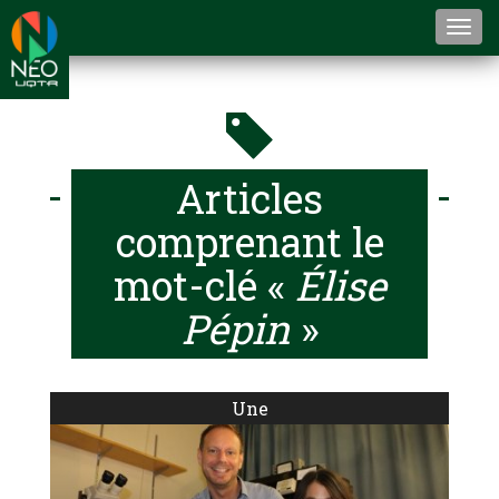
Togg
navi
Articles
comprenant le
mot-clé «
Élise
Pépin
»
Une