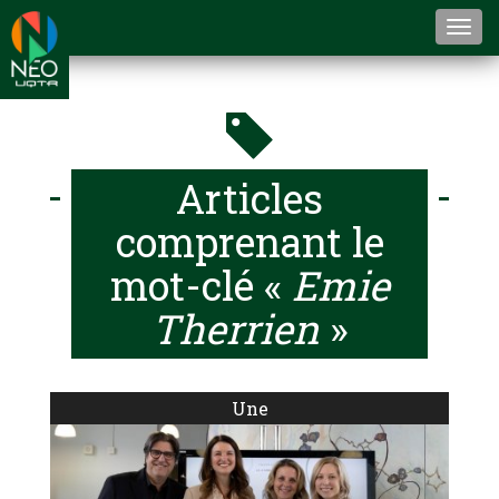
Togg
navi
Articles
comprenant le
mot-clé «
Emie
Therrien
»
Une