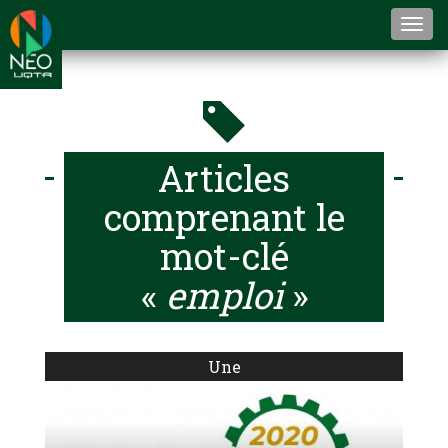
Togg
navi
Articles
comprenant le
mot-clé
«
emploi
»
Une