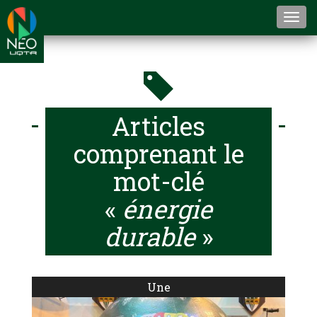
Togg
navi
Articles
comprenant le
mot-clé
«
énergie
durable
»
Une