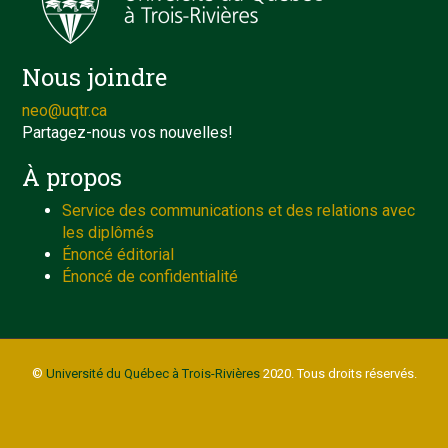
Nous joindre
neo@uqtr.ca
Partagez-nous vos nouvelles!
À propos
Service des communications et des relations avec
les diplômés
Énoncé éditorial
Énoncé de confidentialité
©
Université du Québec à Trois-Rivières
2020. Tous droits réservés.