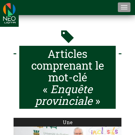
Togg
navi
Articles
comprenant le
mot-clé
«
Enquête
provinciale
»
Une