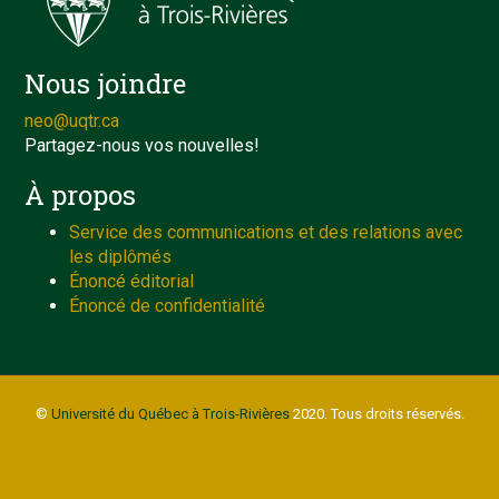
Nous joindre
neo@uqtr.ca
Partagez-nous vos nouvelles!
À propos
Service des communications et des relations avec
les diplômés
Énoncé éditorial
Énoncé de confidentialité
©
Université du Québec à Trois-Rivières
2020. Tous droits réservés.