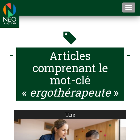
Togg
navi
Articles
comprenant le
mot-clé
«
ergothérapeute
»
Une