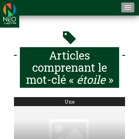
Togg
navi
Articles
comprenant le
mot-clé «
étoile
»
Une