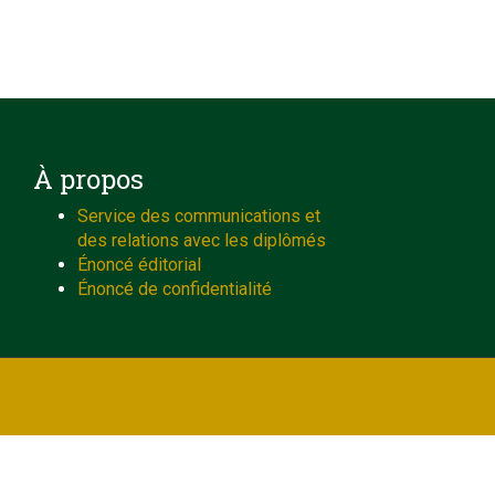
À propos
Service des communications et
des relations avec les diplômés
Énoncé éditorial
Énoncé de confidentialité