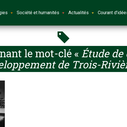
gies
Société et humanités
Actualités
Courant d'idée
nant le mot-clé «
Étude de 
eloppement de Trois-Riviè