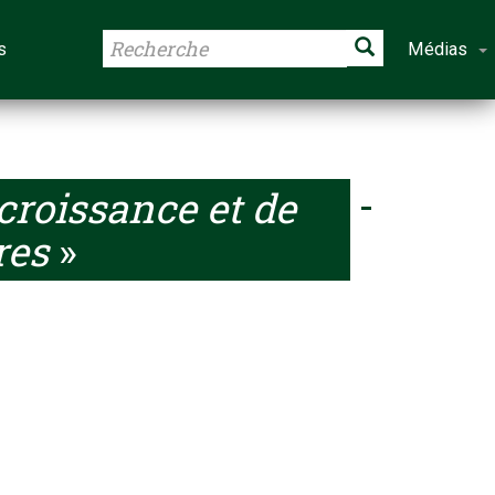
s
Médias
croissance et de
res
»