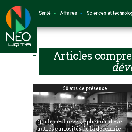
Santé
Affaires
Sciences et technolo
Articles compre
dév
50 ans de présence
Quelques brèves, éphémérides et
autres curiosités de la décennie