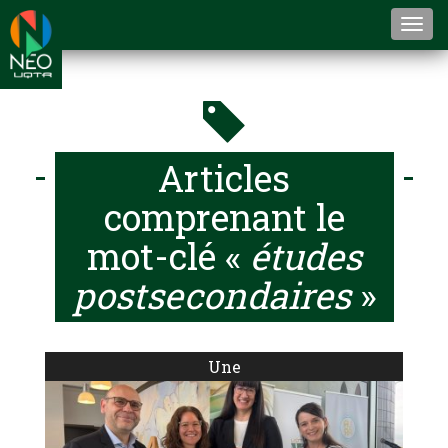
Togg
navi
Articles
comprenant le
mot-clé «
études
postsecondaires
»
Une