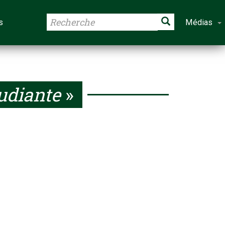
s
Médias
udiante
»