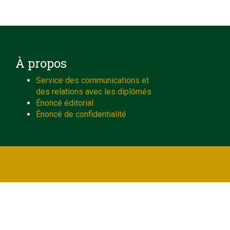
À propos
Service des communications et
des relations avec les diplômés
Énoncé éditorial
Énoncé de confidentialité