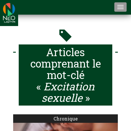
Togg
navi
Articles
comprenant le
mot-clé
«
Excitation
sexuelle
»
Chronique