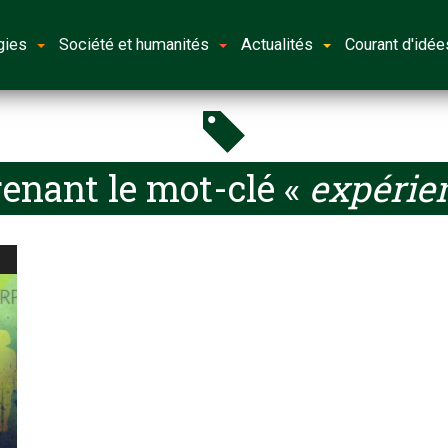
gies
Société et humanités
Actualités
Courant d'idée
enant le mot-clé «
expérien