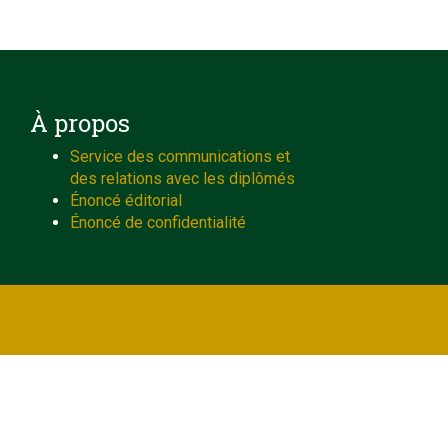
À propos
Service des communications et
des relations avec les diplômés
Énoncé éditorial
Énoncé de confidentialité