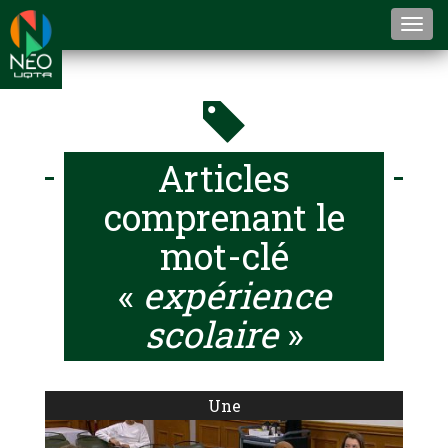
Togg
navi
Articles
comprenant le
mot-clé
«
expérience
scolaire
»
Une