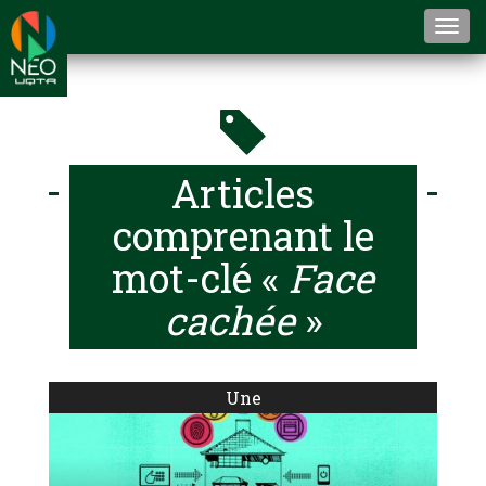
Togg
navi
Articles
comprenant le
mot-clé «
Face
cachée
»
Une