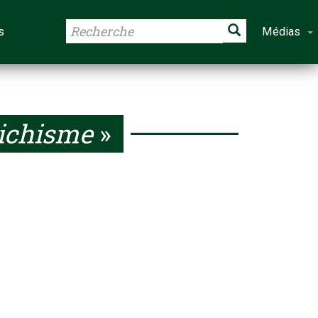
s
Médias
tichisme
»