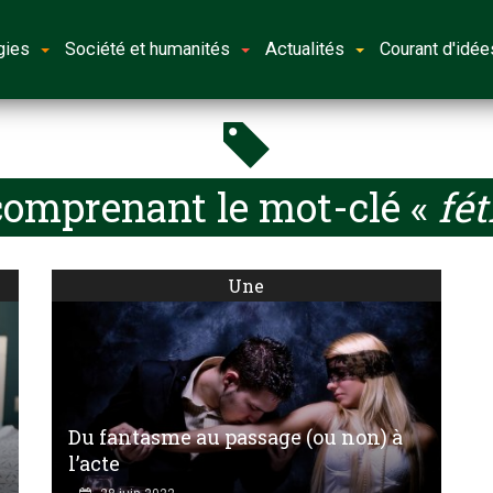
gies
Société et humanités
Actualités
Courant d'idée
comprenant le mot-clé «
fé
Une
Du fantasme au passage (ou non) à
l’acte