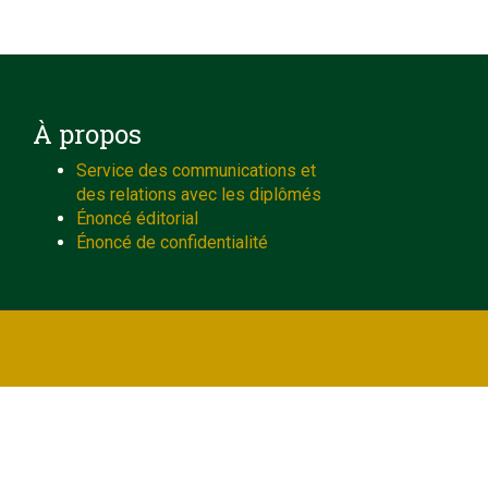
À propos
Service des communications et
des relations avec les diplômés
Énoncé éditorial
Énoncé de confidentialité