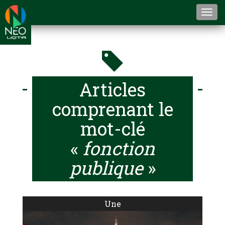
Togg
navi
Articles
comprenant le
mot-clé
«
fonction
publique
»
Une