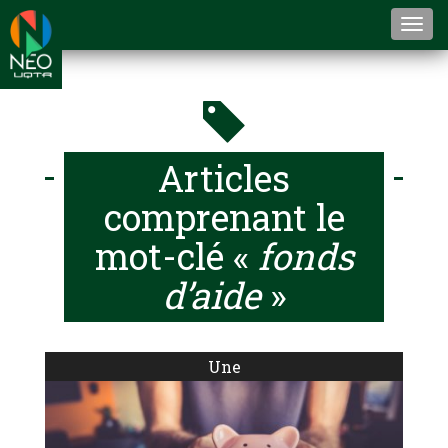
Togg
navi
Articles
comprenant le
mot-clé «
fonds
d’aide
»
Une