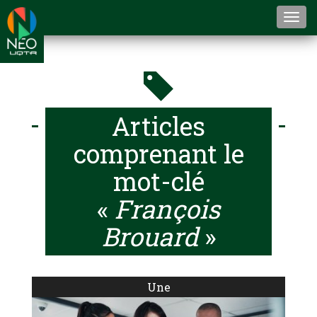
Togg
navi
Articles
comprenant le
mot-clé
«
François
Brouard
»
Une