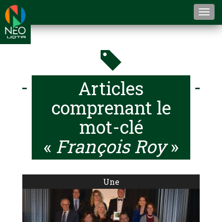
Togg
navi
Articles
comprenant le
mot-clé
«
François Roy
»
Une