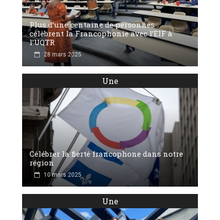
Plus d’une centaine de personnes
célèbrent la Francophonie avec l’EIF à
l’UQTR
28 mars 2025
Une
Célébrer la fierté francophone dans notre
région
10 mars 2025
Une