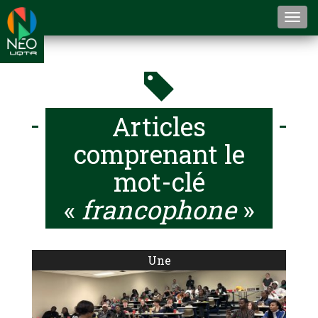
Togg
navi
Articles
comprenant le
mot-clé
«
francophone
»
Une