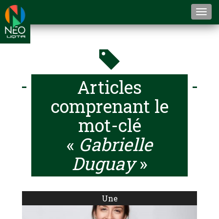
Togg
navi
Articles
comprenant le
mot-clé
«
Gabrielle
Duguay
»
Une