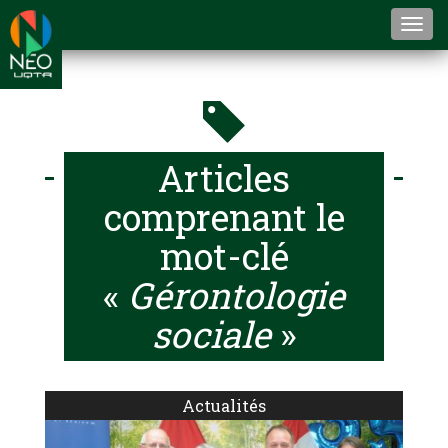
Togg
navi
Articles
comprenant le
mot-clé
«
Gérontologie
sociale
»
Actualités