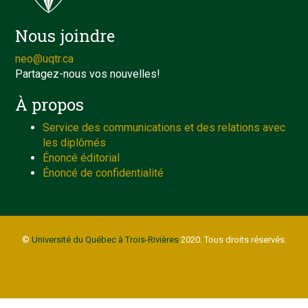
Nous joindre
neo@uqtr.ca
Partagez-nous vos nouvelles!
À propos
Service des communications et des relations avec
les diplômés
Énoncé éditorial
Énoncé de confidentialité
©
Université du Québec à Trois-Rivières
2020. Tous droits réservés.