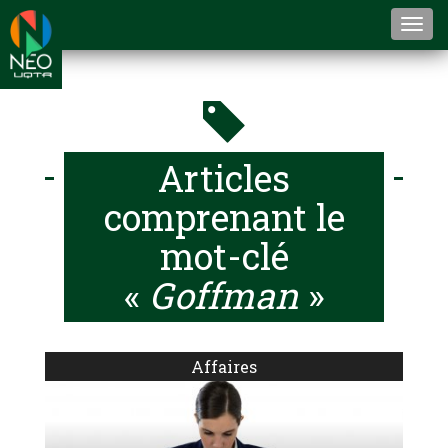
Togg
navi
Articles
comprenant le
mot-clé
«
Goffman
»
Affaires