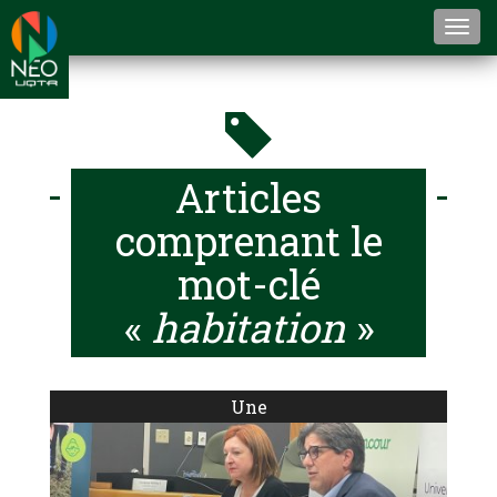
Togg
navi
Articles
comprenant le
mot-clé
«
habitation
»
Une