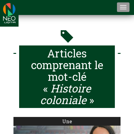
Togg
navi
Articles
comprenant le
mot-clé
«
Histoire
coloniale
»
Une