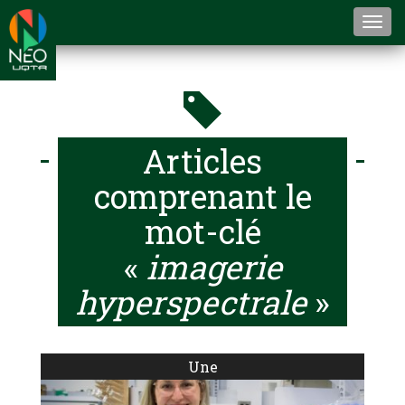
Togg
navi
Articles
comprenant le
mot-clé
«
imagerie
hyperspectrale
»
Une