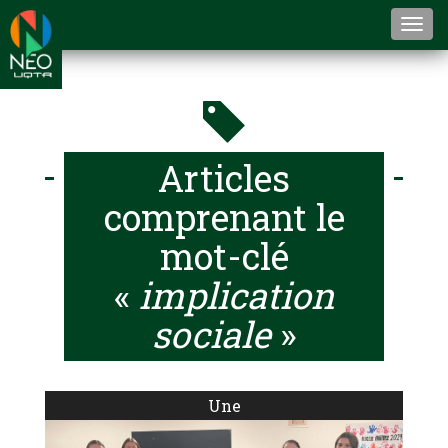
Togg
navi
Articles
comprenant le
mot-clé
«
implication
sociale
»
Une