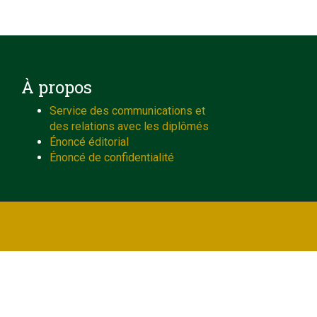
À propos
Service des communications et
des relations avec les diplômés
Énoncé éditorial
Énoncé de confidentialité