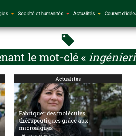
gies
Société et humanités
Actualités
Courant d'idée
nant le mot-clé «
ingénier
Actualités
Fabriquer des molécules
-
thérapeutiques grâce aux
microalgues