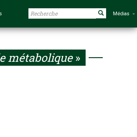
s
Médias
ie métabolique
»