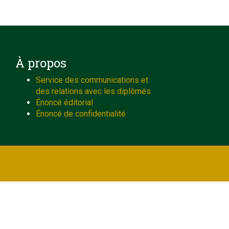
À propos
Service des communications et
des relations avec les diplômés
Énoncé éditorial
Énoncé de confidentialité