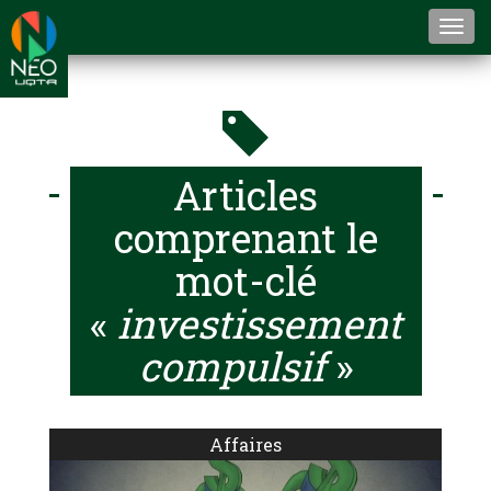
Togg
navi
Articles
comprenant le
mot-clé
«
investissement
compulsif
»
Affaires