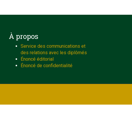
À propos
Service des communications et
des relations avec les diplômés
Énoncé éditorial
Énoncé de confidentialité