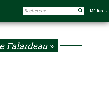
s
Médias
le Falardeau
»