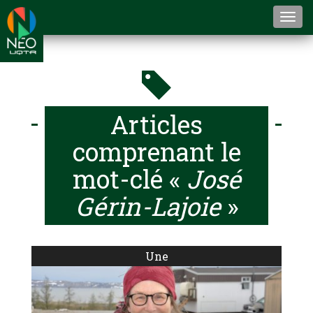
Togg
navi
Articles
comprenant le
mot-clé «
José
Gérin-Lajoie
»
Une