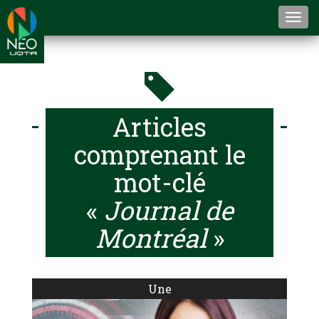
Togg
navi
Articles
comprenant le
mot-clé
«
Journal de
Montréal
»
Une