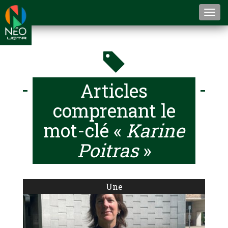
Togg
navi
Articles
comprenant le
mot-clé «
Karine
Poitras
»
Une