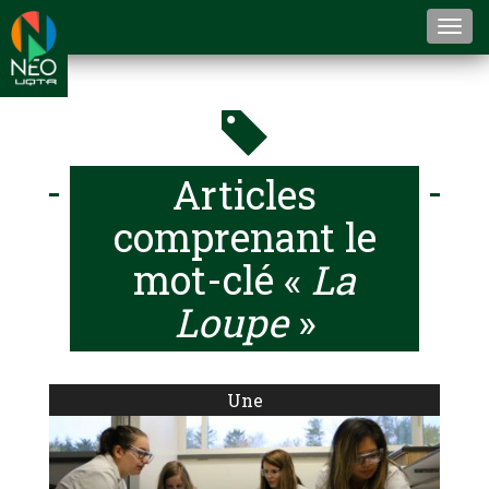
Togg
navi
Articles
comprenant le
mot-clé «
La
Loupe
»
Une