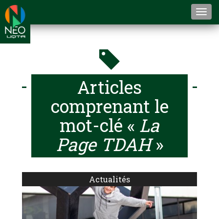
Togg
navi
Articles
comprenant le
mot-clé «
La
Page TDAH
»
Actualités