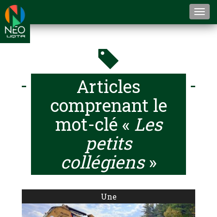
Togg
navi
Articles
comprenant le
mot-clé «
Les
petits
collégiens
»
Une