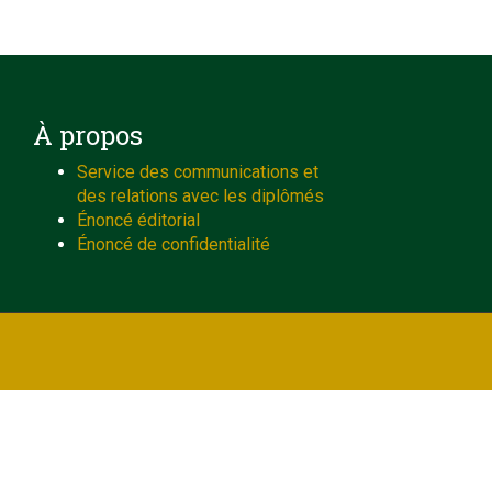
À propos
Service des communications et
des relations avec les diplômés
Énoncé éditorial
Énoncé de confidentialité