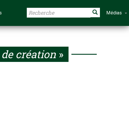
s
Médias
 de création
»