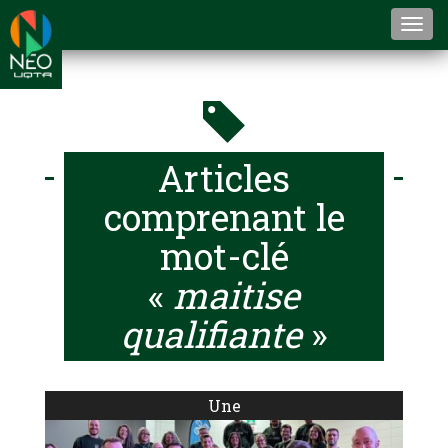
Togg
navi
Articles
comprenant le
mot-clé
«
maitise
qualifiante
»
Une