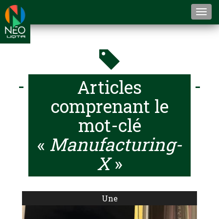
Togg
navi
Articles
comprenant le
mot-clé
«
Manufacturing-
X
»
Une