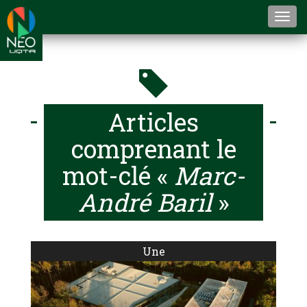
Togg
navi
Articles
comprenant le
mot-clé «
Marc-
André Baril
»
Une