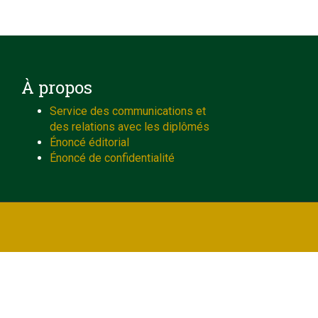
À propos
Service des communications et
des relations avec les diplômés
Énoncé éditorial
Énoncé de confidentialité