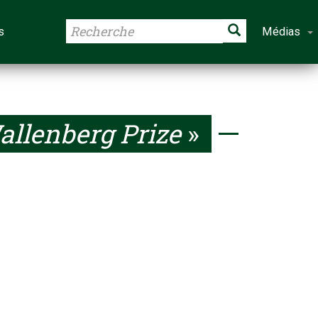
s
Médias
llenberg Prize
»