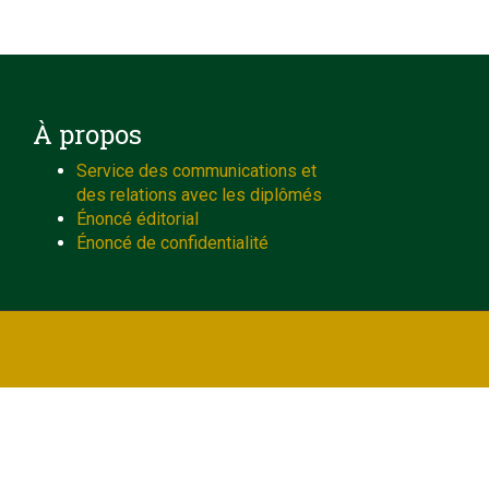
À propos
Service des communications et
des relations avec les diplômés
Énoncé éditorial
Énoncé de confidentialité