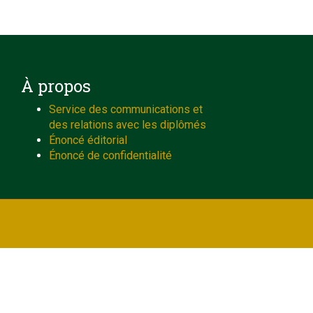
À propos
Service des communications et
des relations avec les diplômés
Énoncé éditorial
Énoncé de confidentialité