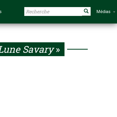
s
Médias
Lune Savary
»