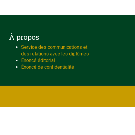
À propos
Service des communications et
des relations avec les diplômés
Énoncé éditorial
Énoncé de confidentialité