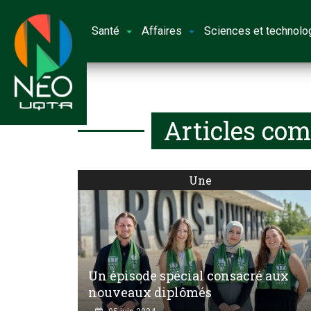
Santé
Affaires
Sciences et technolo
Articles com
Une
Un épisode spécial consacré aux
nouveaux diplômés