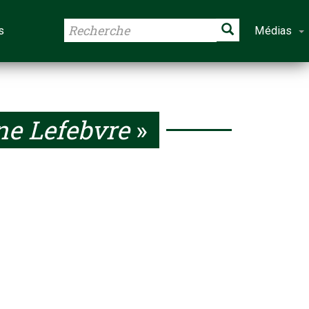
s
Médias
ne Lefebvre
»