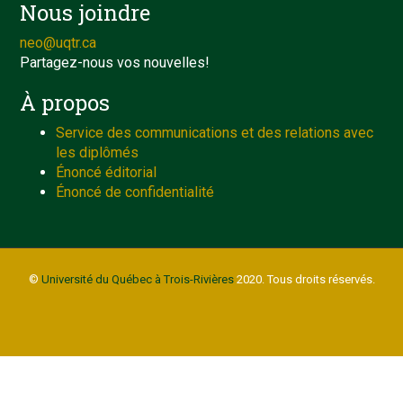
Nous joindre
neo@uqtr.ca
Partagez-nous vos nouvelles!
À propos
Service des communications et des relations avec
les diplômés
Énoncé éditorial
Énoncé de confidentialité
©
Université du Québec à Trois-Rivières
2020. Tous droits réservés.