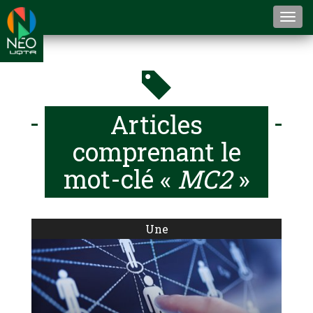
Togg
navi
Articles
comprenant le
mot-clé «
MC2
»
Une